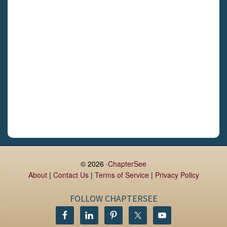
Limerick
Daingean
Trim
Enniskerry
Nenagh
Dunboyne
Clonsilla
Claremorris
Galway
Rush
Lucan
© 2026 ·
ChapterSee
About
|
Contact Us
|
Terms of Service
|
Privacy Policy
Monaghan
Kilbeggan
FOLLOW CHAPTERSEE
Castlerea